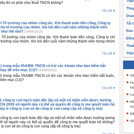
Thàn
 tiêu thì có phải chịu thuế TNCN không?
Thay
Chi tiết
Doan
i Tổ trưởng của nhóm công tác. Khi thanh toán tiền công, Công ty
Tái 
cho tổ trưởng của nhóm. Xin hỏi đến cuối năm những thành viên
Bảo 
 như thế nào?
(14/06/2012)
 Tổ trưởng của nhóm công tác. Khi thanh toán tiền công, Công ty chỉ
Đăng
ổ trưởng của nhóm. Xin hỏi đến cuối năm những thành viên trong nhóm
?
Thuế
Thàn
Chi tiết
 (08) trong mẫu 05A/BK-TNCN có trừ các khoản như bảo hiểm bắt
? hay để trên mục (13)?
(14/06/2012)
 (08) trong mẫu 05A/BK-TNCN có trừ các khoản như bảo hiểm bắt buộc,
Vă
 trên mục (13)?
Hư
to
Chi tiết
Lư
 01 công ty con hạch toán độc lập và một số nhân viên được hưởng
Mộ
NCN 2009 số người này có thể uỷ quyền để công ty mẹ quyết toán hộ
mớ
ày ở công ty con sẽ do công ty con cung cấp về công ty mẹ)
Đă
1 công ty con hạch toán độc lập và một số nhân viên được hưởng lương
Sở
09 số người này có thể uỷ quyền để công ty mẹ quyết toán hộ không?
 ty con sẽ do công ty con cung cấp về công ty mẹ)