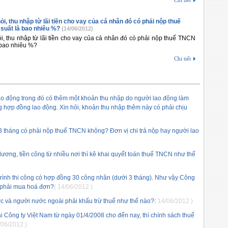
Chi tiết
ỏi, thu nhập từ lãi tiền cho vay của cá nhân đó có phải nộp thuế
suất là bao nhiêu %?
(14/06/2012)
ỏi, thu nhập từ lãi tiền cho vay của cá nhân đó có phải nộp thuế TNCN
 bao nhiêu %?
Chi tiết
lao động trong đó có thêm một khoản thu nhập do người lao động làm
ng hợp đồng lao động. Xin hỏi, khoản thu nhập thêm này có phải chịu
3 tháng có phải nộp thuế TNCN không? Đơn vị chi trả nộp hay người lao
lương, tiền công từ nhiều nơi thì kê khai quyết toán thuế TNCN như thế
 trình thi công có hợp đồng 30 công nhân (dưới 3 tháng). Như vậy Công
à phải mua hoá đơn?
( 14/06/2012 )
ớc và người nước ngoài phải khấu trừ thuế như thế nào?
( 14/06/2012 )
tại Công ty Việt Nam từ ngày 01/4/2008 cho đến nay, thì chính sách thuế
/06/2012 )