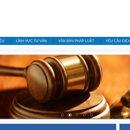
IỆU
LĨNH VỰC TƯ VẤN
VĂN BẢN PHÁP LUẬT
YÊU CẦU DỊC