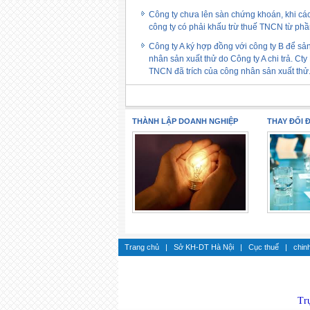
Công ty chưa lên sàn chứng khoán, khi cá
công ty có phải khấu trừ thuế TNCN từ p
Công ty A ký hợp đồng với công ty B để sản
nhân sản xuất thử do Công ty A chi trả. Ct
TNCN đã trích của công nhân sản xuất thử
THÀNH LẬP DOANH NGHIỆP
THAY ĐỔI 
Trang chủ
|
Sở KH-DT Hà Nội
|
Cục thuế
|
chin
Trụ