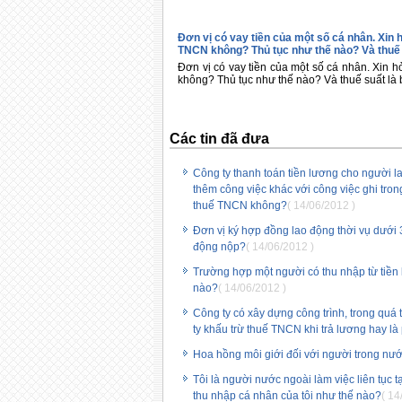
Đơn vị có vay tiền của một số cá nhân. Xin h
TNCN không? Thủ tục như thế nào? Và thuế 
Đơn vị có vay tiền của một số cá nhân. Xin h
không? Thủ tục như thế nào? Và thuế suất là
Các tin đã đưa
Công ty thanh toán tiền lương cho người 
thêm công việc khác với công việc ghi tro
thuế TNCN không?
( 14/06/2012 )
Đơn vị ký hợp đồng lao động thời vụ dưới 
động nộp?
( 14/06/2012 )
Trường hợp một người có thu nhập từ tiền 
nào?
( 14/06/2012 )
Công ty có xây dựng công trình, trong quá
ty khấu trừ thuế TNCN khi trả lương hay l
Hoa hồng môi giới đối với người trong nư
Tôi là người nước ngoài làm việc liên tục 
thu nhập cá nhân của tôi như thế nào?
( 14