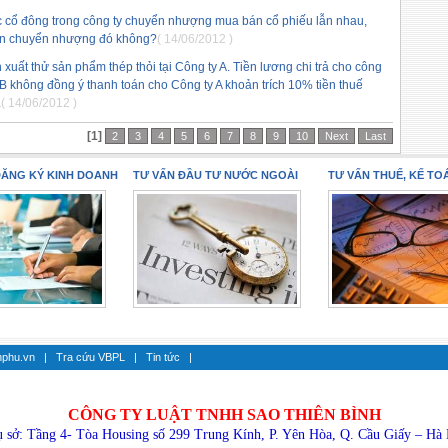
c cổ đông trong công ty chuyển nhượng mua bán cổ phiếu lẫn nhau,
hần chuyển nhượng đó không?
( 14/06/2012 )
 xuất thử sản phẩm thép thỏi tại Công ty A. Tiền lương chi trả cho công
y B không đồng ý thanh toán cho Công ty A khoản trích 10% tiền thuế
.
( 14/06/2012 )
[1]
2
3
4
5
6
7
8
9
10
Next
Last
ĐĂNG KÝ KINH DOANH
TƯ VẤN ĐẦU TƯ NƯỚC NGOÀI
TƯ VẤN THUẾ, KẾ TO
hphu.vn
|
Tra cứu VBPL
|
Tin tức
|
CÔNG TY LUẬT TNHH SAO
THIÊN BÌNH
 sở: Tầng 4- Tòa Housing số 299 Trung Kính, P. Yên Hòa, Q. Cầu Giấy – Hà