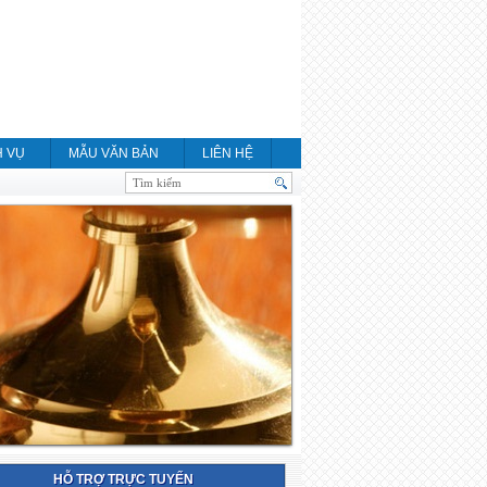
H VỤ
MẪU VĂN BẢN
LIÊN HỆ
HỖ TRỢ TRỰC TUYẾN