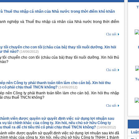
T
và Thuế thu nhập cá nhân của Nhà nước trong thời điểm khó khăn
oanh nghiệp và Thuế thu nhập cá nhân của Nhà nước trong thời điểm
Chi tiết
y tôi chuyển cho con tôi (cháu của bà) thay tôi nuôi dưỡng. Xin hỏi
hư thế nào?
(14/06/2012)
 tôi chuyển cho con tôi (cháu của bà) thay tôi nuôi dưỡng. Xin hỏi thủ
 nào?
Chi tiết
Tư
ép nên Công ty phải thanh toán tiền làm cho cán bộ. Xin hỏi thu
 có phải chịu thuế TNCN không?
(14/06/2012)
ép nên Công ty phải thanh toán tiền làm cho cán bộ. Xin hỏi thu nhập
ải chịu thuế TNCN không?
Chi tiết
thành viên được quyền sử quyết định việc sử dụng lợi nhuận sau
a vụ tài chính khác của công ty. Xin hỏi, nếu chủ sở hữu Công ty
 thuế ra để chi tiêu thì có phải chịu thuế TNCN không?
(14/06/2012)
Luật
ành viên được quyền sử quyết định việc sử dụng lợi nhuận sau khi đã
 chính khác của công ty. Xin hỏi, nếu chủ sở hữu Công ty TNHH 1 thành