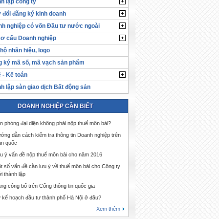
h lập công ty
 đổi đăng ký kinh doanh
h nghiệp có vốn Đầu tư nước ngoài
cơ cấu Doanh nghiệp
hộ nhãn hiệu, logo
 ký mã số, mã vạch sản phẩm
 - Kế toán
h lập sàn giao dịch Bất động sản
DOANH NGHIỆP CẦN BIẾT
n phòng đại diện không phải nộp thuế môn bài?
ớng dẫn cách kiểm tra thông tin Doanh nghiệp trên
àn quốc
u ý vấn đề nộp thuế môn bài cho năm 2016
t số vấn đề cần lưu ý về thuế môn bài cho Công ty
i thành lập
ng công bố trên Cổng thông tin quốc gia
 kế hoạch đầu tư thành phố Hà Nội ở đâu?
Xem thêm