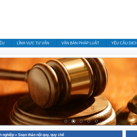
IỆU
LĨNH VỰC TƯ VẤN
VĂN BẢN PHÁP LUẬT
YÊU CẦU DỊC
h nghiệp
»
Soạn thảo nội quy, quy chế