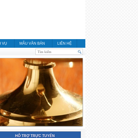
H VỤ
MẪU VĂN BẢN
LIÊN HỆ
HỖ TRỢ TRỰC TUYẾN