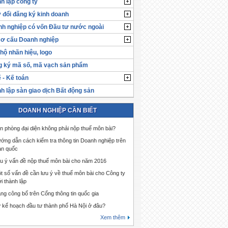
h lập công ty
 đổi đăng ký kinh doanh
h nghiệp có vốn Đầu tư nước ngoài
cơ cấu Doanh nghiệp
hộ nhãn hiệu, logo
 ký mã số, mã vạch sản phẩm
 - Kế toán
h lập sàn giao dịch Bất động sản
DOANH NGHIỆP CẦN BIẾT
n phòng đại diện không phải nộp thuế môn bài?
ớng dẫn cách kiểm tra thông tin Doanh nghiệp trên
àn quốc
u ý vấn đề nộp thuế môn bài cho năm 2016
t số vấn đề cần lưu ý về thuế môn bài cho Công ty
i thành lập
ng công bố trên Cổng thông tin quốc gia
 kế hoạch đầu tư thành phố Hà Nội ở đâu?
Xem thêm