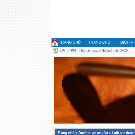
TRANG CHỦ
TRANG CHỦ
GIỚI TH
4:09:57 PM - Thứ bảy ngày 8 tháng 8 năm 2026
HỎI ĐÁP
Trang chủ
»
Danh mục tư vấn
»
Luật sư doan