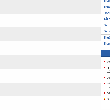
Thàn
Thay
Doan
Tái 
Bảo 
Đăng
Thuế
Thàn
Vă
Hư
to
Lư
Mộ
mớ
Đă
Sở