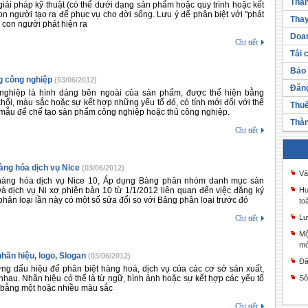
Thàn
iải pháp kỹ thuật (có thể dưới dạng sản phẩm hoặc quy trình hoặc kết
on người tạo ra để phục vụ cho đời sống. Lưu ý để phân biệt với "phát
Thay
 con người phát hiện ra
Doan
Chi tiết
Tái 
Bảo 
g công nghiệp
(03/06/2012)
Đăng
nghiệp là hình dáng bên ngoài của sản phẩm, được thể hiện bằng
hối, màu sắc hoặc sự kết hợp những yếu tố đó, có tính mới đối với thế
Thuế
 mẫu để chế tạo sản phẩm công nghiệp hoặc thủ công nghiệp.
Thàn
Chi tiết
àng hóa dịch vụ Nice
(03/06/2012)
Vă
hàng hóa dịch vụ Nice 10, Áp dụng Bảng phân nhóm danh mục sản
 dịch vụ Ni xơ phiên bản 10 từ 1/1/2012 liên quan đến việc đăng ký
Hư
hân loại lần này có một số sửa đổi so với Bảng phân loại trước đó
to
Lư
Chi tiết
Mộ
mớ
hãn hiệu, logo, Slogan
(03/06/2012)
Đă
ng dấu hiệu để phân biệt hàng hoá, dịch vụ của các cơ sở sản xuất,
hau. Nhãn hiệu có thể là từ ngữ, hình ảnh hoặc sự kết hợp các yếu tố
Sở
 bằng một hoặc nhiều màu sắc
Chi tiết