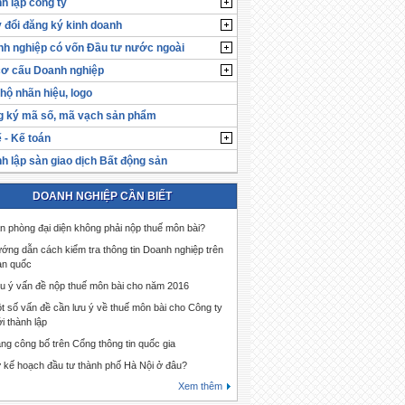
h lập công ty
 đổi đăng ký kinh doanh
h nghiệp có vốn Đầu tư nước ngoài
cơ cấu Doanh nghiệp
hộ nhãn hiệu, logo
 ký mã số, mã vạch sản phẩm
 - Kế toán
h lập sàn giao dịch Bất động sản
DOANH NGHIỆP CẦN BIẾT
n phòng đại diện không phải nộp thuế môn bài?
ớng dẫn cách kiểm tra thông tin Doanh nghiệp trên
àn quốc
u ý vấn đề nộp thuế môn bài cho năm 2016
t số vấn đề cần lưu ý về thuế môn bài cho Công ty
i thành lập
ng công bố trên Cổng thông tin quốc gia
 kế hoạch đầu tư thành phố Hà Nội ở đâu?
Xem thêm