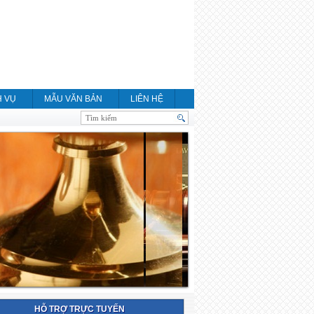
H VỤ
MẪU VĂN BẢN
LIÊN HỆ
HỖ TRỢ TRỰC TUYẾN