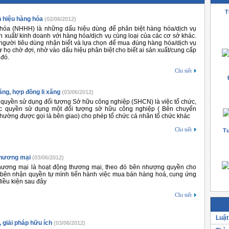
T
 hiệu hàng hóa
(02/06/2012)
hóa (NHHH) là những dấu hiệu dùng để phân biệt hàng hóa/dịch vụ
 xuất/ kinh doanh với hàng hóa/dịch vụ cùng loại của các cơ sở khác.
ười tiêu dùng nhận biết và lựa chọn để mua đúng hàng hóa/dịch vụ
 họ chờ đợi, nhờ vào dấu hiệu phân biệt cho biết ai sản xuất/cung cấp
 đó.
Chi tiết
 xăng, hợp đồng li xăng
(03/06/2012)
 quyền sử dụng đối tượng Sở hữu công nghiệp (SHCN) là việc tổ chức,
 quyền sử dụng một đối tượng sở hữu công nghiệp ( Bên chuyển
thường được gọi là bên giao) cho phép tổ chức cá nhân tổ chức khác
Chi tiết
Tư
hương mại
(03/06/2012)
ương mại là hoạt động thương mại, theo đó bên nhượng quyền cho
bên nhận quyền tự mình tiến hành việc mua bán hàng hoá, cung ứng
điều kiện sau đây
Chi tiết
Luật
 giải pháp hữu ích
(03/06/2012)