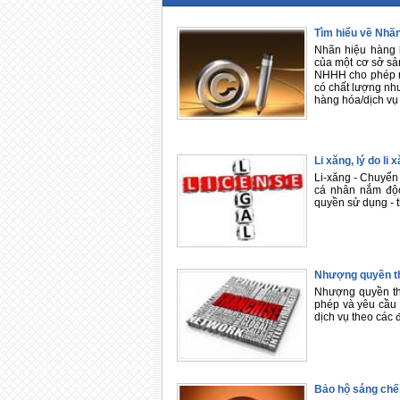
Tìm hiểu về Nhãn
Nhãn hiệu hàng 
của một cơ sở sản
NHHH cho phép ng
có chất lượng như
hàng hóa/dịch vụ
Li xăng, lý do li
Li-xăng - Chuyển
cá nhân nắm độc
quyền sử dụng - 
Nhượng quyền t
Nhượng quyền th
phép và yêu cầu 
dịch vụ theo các 
Bảo hộ sáng chế,