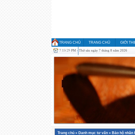
TRANG CHỦ
TRANG CHỦ
GIỚI TH
7:19:29 PM - Thứ sáu ngày 7 tháng 8 năm 2026
HỎI ĐÁP
Trang chủ
»
Danh mục tư vấn
»
Bảo hộ nhãn h