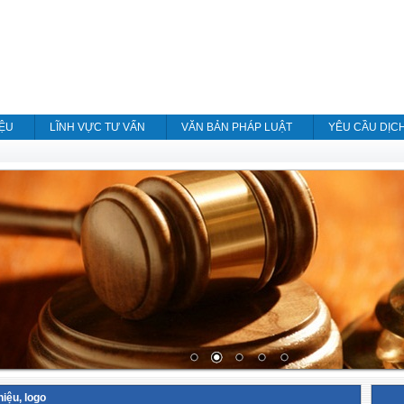
IỆU
LĨNH VỰC TƯ VẤN
VĂN BẢN PHÁP LUẬT
YÊU CẦU DỊC
iệu, logo