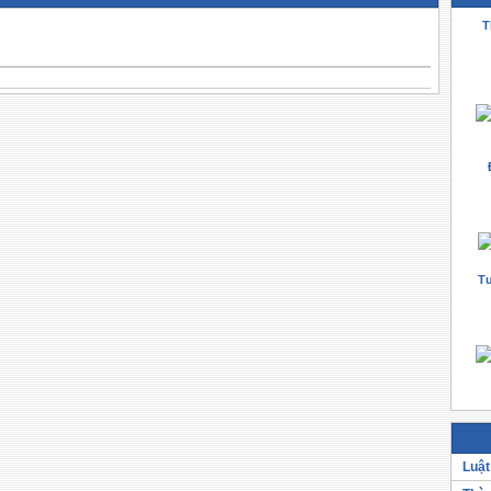
T
Tư
Luật