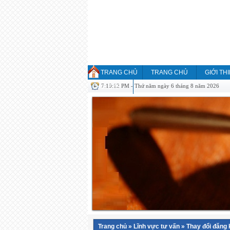
TRANG CHỦ
TRANG CHỦ
GIỚI TH
7:10:12 PM - Thứ năm ngày 6 tháng 8 năm 2026
HỎI ĐÁP
Trang chủ
»
Lĩnh vực tư vấn
»
Thay đổi đăng 