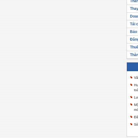
Thàn
Thay
Doan
Tái 
Bảo 
Đăng
Thuế
Thàn
Vă
Hư
to
Lư
Mộ
mớ
Đă
Sở