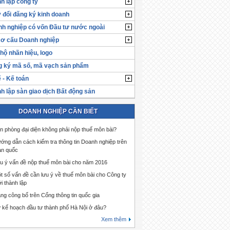
h lập công ty
 đổi đăng ký kinh doanh
h nghiệp có vốn Đầu tư nước ngoài
cơ cấu Doanh nghiệp
hộ nhãn hiệu, logo
 ký mã số, mã vạch sản phẩm
 - Kế toán
h lập sàn giao dịch Bất động sản
DOANH NGHIỆP CẦN BIẾT
n phòng đại diện không phải nộp thuế môn bài?
ớng dẫn cách kiểm tra thông tin Doanh nghiệp trên
àn quốc
u ý vấn đề nộp thuế môn bài cho năm 2016
t số vấn đề cần lưu ý về thuế môn bài cho Công ty
i thành lập
ng công bố trên Cổng thông tin quốc gia
 kế hoạch đầu tư thành phố Hà Nội ở đâu?
Xem thêm