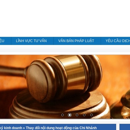
IỆU
LĨNH VỰC TƯ VẤN
VĂN BẢN PHÁP LUẬT
YÊU CẦU DỊC
ký kinh doanh
»
Thay đổi nội dung hoạt động của Chi Nhánh