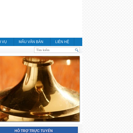
H VỤ
MẪU VĂN BẢN
LIÊN HỆ
HỖ TRỢ TRỰC TUYẾN