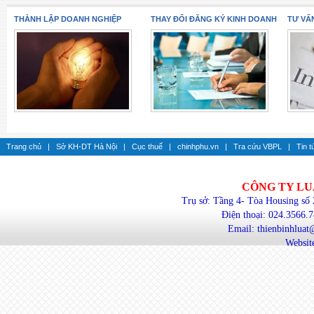
THÀNH LẬP DOANH NGHIỆP
THAY ĐỔI ĐĂNG KÝ KINH DOANH
TƯ VẤ
Trang chủ
|
Sở KH-DT Hà Nội
|
Cục thuế
|
chinhphu.vn
|
Tra cứu VBPL
|
Tin t
CÔNG TY LU
Trụ sở: Tầng 4- Tòa Housing số
Điện thoại: 024.3566.
Email: thienbinhlua
Website