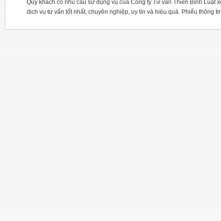
Quý khách có nhu cầu sử dụng vụ của Công ty Tư vấn Thiên Bình Luật xi
dịch vụ tư vấn tốt nhất, chuyên nghiệp, uy tín và hiệu quả. Phiếu thông ti