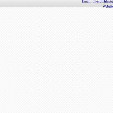
Email: thienbinhlua
Website