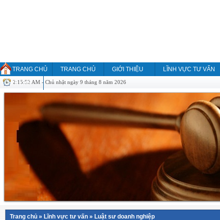
TRANG CHỦ
TRANG CHỦ
GIỚI THIỆU
LĨNH VỰC TƯ VẤN
2:15:52 AM - Chủ nhật ngày 9 tháng 8 năm 2026
HỎI ĐÁP
Trang chủ
»
Lĩnh vực tư vấn
»
Luật sư doanh nghiệp