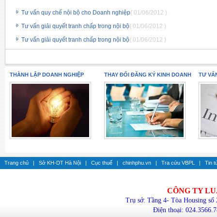
Tư vấn quy chế nội bộ cho Doanh nghiệp
( 01/06/2012 )
Tư vấn giải quyết tranh chấp trong nội bộ
( 01/06/2012 )
Tư vấn giải quyết tranh chấp trong nội bộ
( 01/06/2012 )
THÀNH LẬP DOANH NGHIỆP
THAY ĐỔI ĐĂNG KÝ KINH DOANH
TƯ VẤ
Trang chủ
|
Sở KH-DT Hà Nội
|
Cục thuế
|
chinhphu.vn
|
Tra cứu VBPL
|
Tin t
CÔNG TY LU
Trụ sở: Tầng 4- Tòa Housing số
Điện thoại: 024.3566.