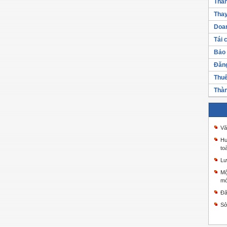
Thàn
Thay
Doan
Tái 
Bảo 
Đăng
Thuế
Thàn
Vă
Hư
to
Lư
Mộ
mớ
Đă
Sở