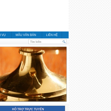
H VỤ
MẪU VĂN BẢN
LIÊN HỆ
HỖ TRỢ TRỰC TUYẾN