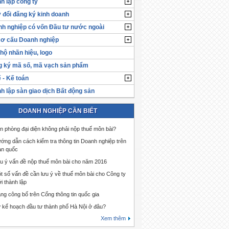
h lập công ty
 đổi đăng ký kinh doanh
h nghiệp có vốn Đầu tư nước ngoài
cơ cấu Doanh nghiệp
hộ nhãn hiệu, logo
 ký mã số, mã vạch sản phẩm
 - Kế toán
h lập sàn giao dịch Bất động sản
DOANH NGHIỆP CẦN BIẾT
n phòng đại diện không phải nộp thuế môn bài?
ớng dẫn cách kiểm tra thông tin Doanh nghiệp trên
àn quốc
u ý vấn đề nộp thuế môn bài cho năm 2016
t số vấn đề cần lưu ý về thuế môn bài cho Công ty
i thành lập
ng công bố trên Cổng thông tin quốc gia
 kế hoạch đầu tư thành phố Hà Nội ở đâu?
Xem thêm