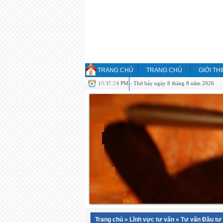
TRANG CHỦ
TRANG CHỦ
GIỚI TH
10:35:24 PM - Thứ bảy ngày 8 tháng 8 năm 2026
HỎI ĐÁP
Trang chủ
»
Lĩnh vực tư vấn
»
Tư vấn Đầu tư