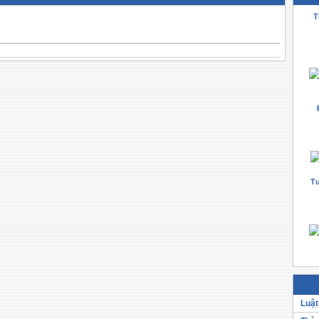
T
Tư
Luật