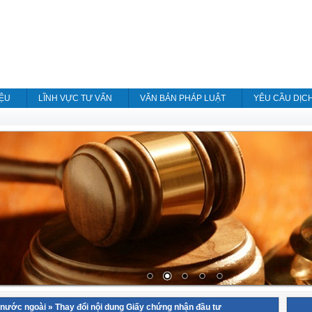
IỆU
LĨNH VỰC TƯ VẤN
VĂN BẢN PHÁP LUẬT
YÊU CẦU DỊC
 nước ngoài
»
Thay đổi nội dung Giấy chứng nhận đầu tư