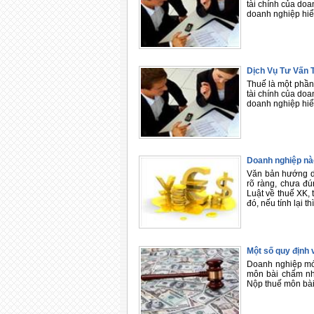
tài chính của doa
doanh nghiệp hiể
Dịch Vụ Tư Vấn 
Thuế là một phần
tài chính của doa
doanh nghiệp hiể
Doanh nghiệp nà
Văn bản hướng dẫ
rõ ràng, chưa đú
Luật về thuế XK,
đó, nếu tính lại th
Một số quy định 
Doanh nghiệp mới
môn bài chấm nhấ
Nộp thuế môn bà