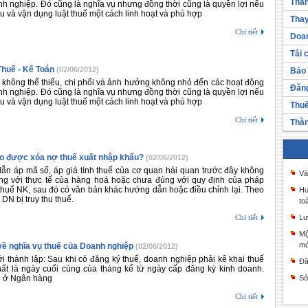
Thàn
nh nghiệp. Đó cũng là nghĩa vụ nhưng đồng thời cũng là quyền lợi nếu
u và vận dụng luật thuế một cách linh hoạt và phù hợp
Thay
Chi tiết
Doan
Tái 
Thuế - Kế Toán
(02/06/2012)
Bảo 
 không thể thiếu, chi phối và ảnh hưởng không nhỏ đến các hoạt động
Đăng
nh nghiệp. Đó cũng là nghĩa vụ nhưng đồng thời cũng là quyền lợi nếu
u và vận dụng luật thuế một cách linh hoạt và phù hợp
Thuế
Chi tiết
Thàn
o được xóa nợ thuế xuất nhập khẩu?
(02/06/2012)
n áp mã số, áp giá tính thuế của cơ quan hải quan trước đây không
Vă
ng với thực tế của hàng hoá hoặc chưa đúng với quy định của pháp
 thuế NK, sau đó có văn bản khác hướng dẫn hoặc điều chỉnh lại. Theo
Hư
ì DN bị truy thu thuế.
to
Chi tiết
Lư
Mộ
mớ
về nghĩa vụ thuế của Doanh nghiệp
(02/06/2012)
 thành lập: Sau khi có đăng ký thuế, doanh nghiệp phải kê khai thuế
Đă
t là ngày cuối cùng của tháng kể từ ngày cấp đăng ký kinh doanh.
i ở Ngân hàng
Sở
Chi tiết