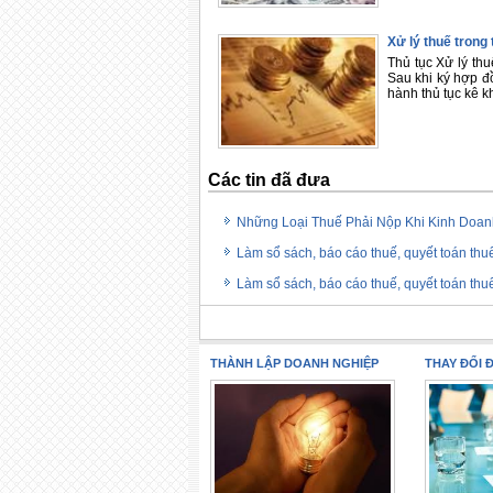
Xử lý thuế trong
Thủ tục Xử lý th
Sau khi ký hợp đồ
hành thủ tục kê kh
Các tin đã đưa
Những Loại Thuế Phải Nộp Khi Kinh Doan
Làm sổ sách, báo cáo thuế, quyết toán th
Làm sổ sách, báo cáo thuế, quyết toán th
THÀNH LẬP DOANH NGHIỆP
THAY ĐỔI 