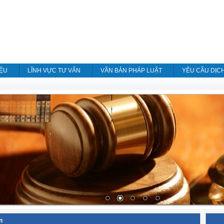
IỆU
LĨNH VỰC TƯ VẤN
VĂN BẢN PHÁP LUẬT
YÊU CẦU DỊC
n