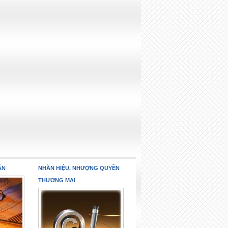
ÁN
NHÃN HIỆU, NHƯỢNG QUYỀN
THƯƠNG MẠI