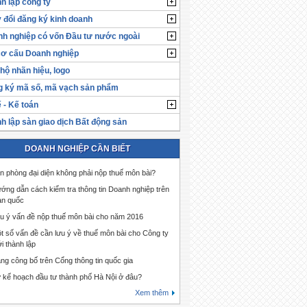
h lập công ty
 đổi đăng ký kinh doanh
h nghiệp có vốn Đầu tư nước ngoài
cơ cấu Doanh nghiệp
hộ nhãn hiệu, logo
 ký mã số, mã vạch sản phẩm
 - Kế toán
h lập sàn giao dịch Bất động sản
DOANH NGHIỆP CẦN BIẾT
n phòng đại diện không phải nộp thuế môn bài?
ớng dẫn cách kiểm tra thông tin Doanh nghiệp trên
àn quốc
u ý vấn đề nộp thuế môn bài cho năm 2016
t số vấn đề cần lưu ý về thuế môn bài cho Công ty
i thành lập
ng công bố trên Cổng thông tin quốc gia
 kế hoạch đầu tư thành phố Hà Nội ở đâu?
Xem thêm