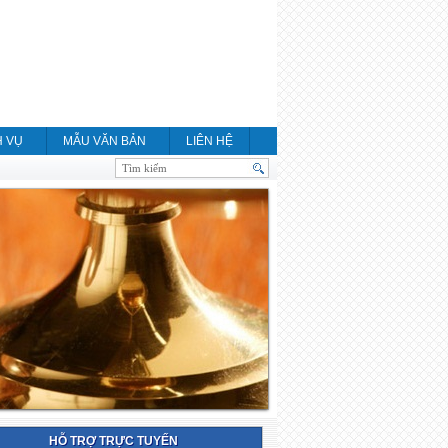
H VỤ
MẪU VĂN BẢN
LIÊN HỆ
HỖ TRỢ TRỰC TUYẾN