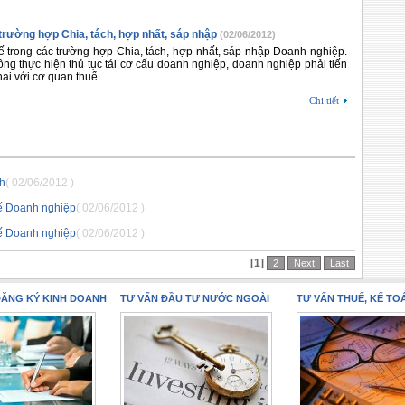
 trường hợp Chia, tách, hợp nhất, sáp nhập
(02/06/2012)
uế trong các trường hợp Chia, tách, hợp nhất, sáp nhập Doanh nghiệp.
ng thực hiện thủ tục tái cơ cấu doanh nghiệp, doanh nghiệp phải tiến
ai với cơ quan thuế...
Chi tiết
h
( 02/06/2012 )
uế Doanh nghiệp
( 02/06/2012 )
uế Doanh nghiệp
( 02/06/2012 )
[1]
2
Next
Last
ĐĂNG KÝ KINH DOANH
TƯ VẤN ĐẦU TƯ NƯỚC NGOÀI
TƯ VẤN THUẾ, KẾ TO