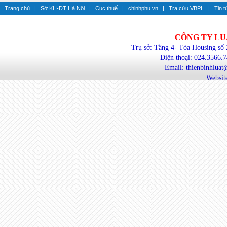
Trang chủ
|
Sở KH-DT Hà Nội
|
Cục thuế
|
chinhphu.vn
|
Tra cứu VBPL
|
Tin t
CÔNG TY LU
Trụ sở: Tầng 4- Tòa Housing số
Điện thoại: 024.3566.
Email: thienbinhlua
Website