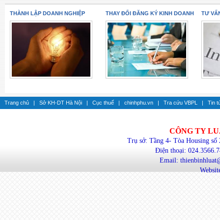
THÀNH LẬP DOANH NGHIỆP
THAY ĐỔI ĐĂNG KÝ KINH DOANH
TƯ VẤ
Trang chủ
|
Sở KH-DT Hà Nội
|
Cục thuế
|
chinhphu.vn
|
Tra cứu VBPL
|
Tin t
CÔNG TY LU
Trụ sở: Tầng 4- Tòa Housing số
Điện thoại: 024.3566.
Email: thienbinhlua
Website