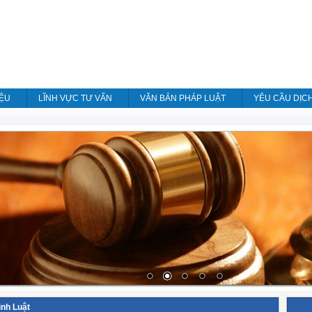
IỆU
LĨNH VỰC TƯ VẤN
VĂN BẢN PHÁP LUẬT
YÊU CẦU DỊC
ình Luật