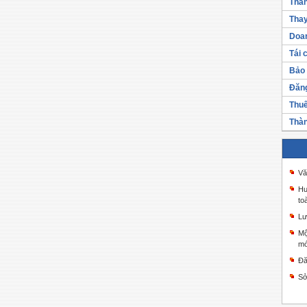
Thàn
Thay
Doan
Tái 
Bảo 
Đăng
Thuế
Thàn
Vă
Hư
to
Lư
Mộ
mớ
Đă
Sở