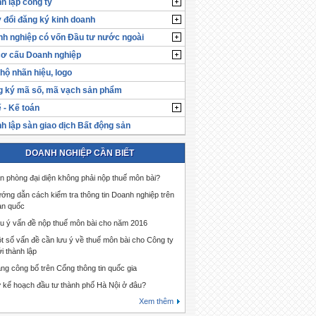
h lập công ty
 đổi đăng ký kinh doanh
h nghiệp có vốn Đầu tư nước ngoài
cơ cấu Doanh nghiệp
hộ nhãn hiệu, logo
 ký mã số, mã vạch sản phẩm
 - Kế toán
h lập sàn giao dịch Bất động sản
DOANH NGHIỆP CẦN BIẾT
n phòng đại diện không phải nộp thuế môn bài?
ớng dẫn cách kiểm tra thông tin Doanh nghiệp trên
àn quốc
u ý vấn đề nộp thuế môn bài cho năm 2016
t số vấn đề cần lưu ý về thuế môn bài cho Công ty
i thành lập
ng công bố trên Cổng thông tin quốc gia
 kế hoạch đầu tư thành phố Hà Nội ở đâu?
Xem thêm