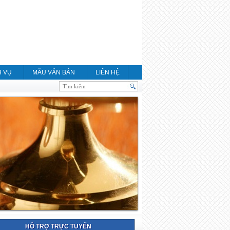
H VỤ
MẪU VĂN BẢN
LIÊN HỆ
HỖ TRỢ TRỰC TUYẾN