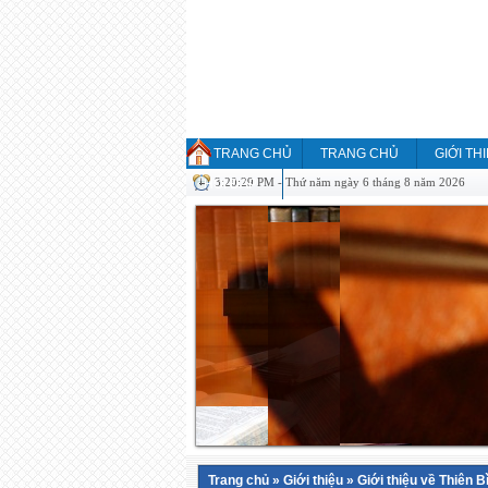
TRANG CHỦ
TRANG CHỦ
GIỚI TH
3:20:29 PM - Thứ năm ngày 6 tháng 8 năm 2026
HỎI ĐÁP
Trang chủ
»
Giới thiệu
»
Giới thiệu về Thiên B