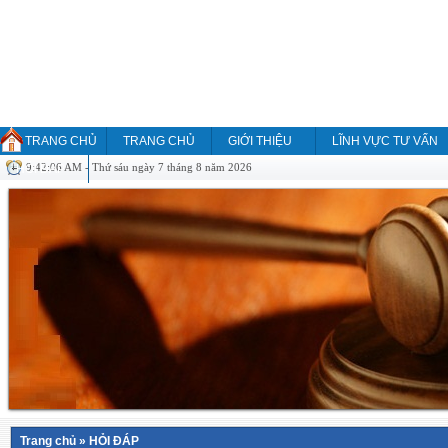
TRANG CHỦ
TRANG CHỦ
GIỚI THIỆU
LĨNH VỰC TƯ VẤN
9:42:06 AM - Thứ sáu ngày 7 tháng 8 năm 2026
HỎI ĐÁP
Trang chủ
»
HỎI ĐÁP