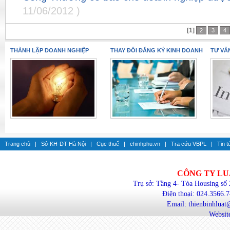
11/06/2012 )
[1]
2
3
4
THÀNH LẬP DOANH NGHIỆP
THAY ĐỔI ĐĂNG KÝ KINH DOANH
TƯ VẤ
Trang chủ
|
Sở KH-DT Hà Nội
|
Cục thuế
|
chinhphu.vn
|
Tra cứu VBPL
|
Tin t
CÔNG TY LU
Trụ sở: Tầng 4- Tòa Housing số
Điện thoại: 024.3566.
Email: thienbinhlua
Website