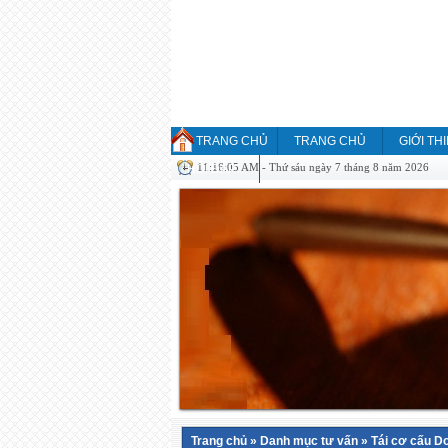
TRANG CHỦ
TRANG CHỦ
GIỚI TH
11:16:05 AM - Thứ sáu ngày 7 tháng 8 năm 2026
HỎI ĐÁP
Trang chủ
»
Danh mục tư vấn
»
Tái cơ cấu D