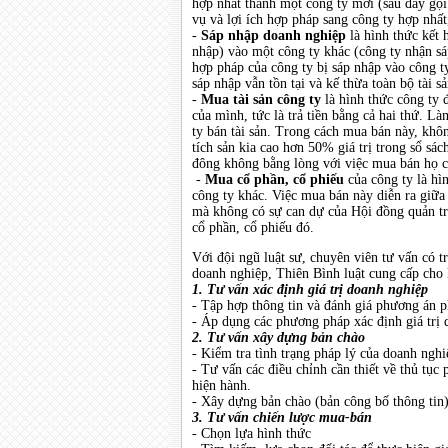
hợp nhất thành một công ty mới (sau đây gọi 
vụ và lợi ích hợp pháp sang công ty hợp nhất
-
Sáp nhập doanh nghiệp
là hình thức kết 
nhập) vào một công ty khác (công ty nhận sáp
hợp pháp của công ty bị sáp nhập vào công t
sáp nhập vẫn tồn tại và kế thừa toàn bộ tài s
-
Mua tài sản công ty
là hình thức công ty 
của mình, tức là trả tiền bằng cả hai thứ. L
ty bán tài sản. Trong cách mua bán này, khô
tích sản kia cao hơn 50% giá trị trong sổ sá
đông không bằng lòng với việc mua bán họ có 
-
Mua cổ phần, cổ phiếu
của công ty là hì
công ty khác. Việc mua bán này diễn ra giữa
mà không có sự can dự của Hội đồng quản tr
cổ phần, cổ phiếu đó.
Với đội ngũ luật sư, chuyên viên tư vấn có 
doanh nghiệp, Thiên Bình luật cung cấp cho 
1. Tư vấn xác định giá trị doanh nghiệp
- Tập hợp thông tin và đánh giá phương án 
- Áp dụng các phương pháp xác định giá trị 
2. Tư vấn xây dựng bản chào
- Kiểm tra tình trạng pháp lý của doanh nghi
- Tư vấn các điều chỉnh cần thiết về thủ tục
hiện hành.
- Xây dựng bản chào (bản công bố thông tin) 
3. Tư vấn chiến lược mua-bán
- Chọn lựa hình thức