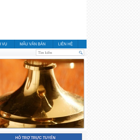
H VỤ
MẪU VĂN BẢN
LIÊN HỆ
HỖ TRỢ TRỰC TUYẾN