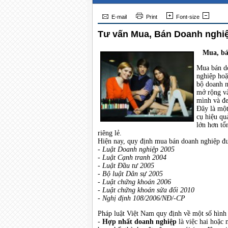
E-mail
Print
Font-size
Tư vấn Mua, Bán Doanh nghi
Mua
,
bá
Mua bán do
nghiệp hoặ
bộ doanh n
mở rộng và
mình và đe
Đây là một
cụ hiệu qu
lớn hơn tổn
riêng lẻ.
Hiện nay, quy định mua bán doanh nghiệp đư
- Luật Doanh nghiệp 2005
- Luật Cạnh tranh 2004
- Luật Đầu tư 2005
- Bộ luật Dân sự 2005
- Luật chứng khoán 2006
- Luật chứng khoán sửa đổi 2010
- Nghị định 108/2006/NĐ/-CP
Pháp luật Việt Nam quy định về một số hình
-
Hợp nhất doanh nghiệp
là việc hai hoặc 