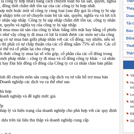
là công ty hợp nhất) bằng cách chuyển toàn bộ tài sản, quyền, nghĩa
Thàn
, đồng thời chấm dứt tồn tại của các công ty bị hợp nhất.
Thay
hợp một hoặc một số công ty cùng loại (sau đây gọi là công ty bị sáp
 nhập) trên cơ sở chuyển toàn bộ tài sản, quyền, nghĩa vụ và lợi ích
Doan
y nhận sáp nhập. Công ty bị sáp nhập chấm dứt tồn tại, công ty nhận
Tái 
ản, quyền và nghĩa vụ của công ty bị sáp nhập.
đi mua mua tài sản của công ty khác bằng tiền mặt hay bằng cổ phiếu
Bảo 
àm như vậy công ty đi mua có lợi là tránh được các món nợ của công
Đăng
ng có sự mua bán giữa pháp nhân với các cổ đông; tuy nhiên, nếu số
ch thì phải có sự chấp thuận của các cổ đông nắm 75% số vốn. Các cổ
Thuế
thể trả cổ phần lại cho công ty.
Thàn
nh thức công ty mua lại số vốn góp, cổ phần của các cổ đông trong
 một pháp nhân – công ty đi mua và cổ đông công ty khác – cá nhân
ị hay Đại hội đồng cổ đông của Công ty có cá nhân chào bán phần
Vă
trình độ chuyên môn sâu cung cấp dịch vụ tư vấn hỗ trợ mua bán
Doanh nghiệp các dịch vụ cụ thể như sau:
Hư
to
phù hợp.
Lư
doanh nghiệp và đề nghị mức giá.
Mộ
ệp
mớ
 pháp lý và hiện trạng của doanh nghiệp cho phù hợp với các quy định
Đă
dựa trên tài liệu thu thập và doanh nghiệp cung cấp.
Sở