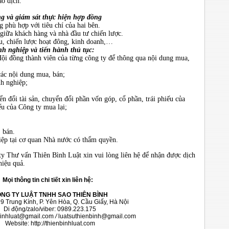
ao dịch.
g và giám sát thực hiện hợp đồng
phù hợp với tiêu chí của hai bên.
giữa khách hàng và nhà đầu tư chiến lược.
ấu, chiến lược hoạt đông, kinh doanh,…
h nghiệp và tiến hành thủ tục:
Hội đồng thành viên của từng công ty để thông qua nội dung mua,
ác nội dung mua, bán;
nh nghiệp;
ển đổi tài sản, chuyển đổi phần vốn góp, cổ phần, trái phiếu của
ếu của Công ty mua lại;
 bán.
iệp tại cơ quan Nhà nước có thẩm quyền.
y Thư vấn Thiên Bình Luật xin vui lòng liên hệ để nhận được dịch
hiệu quả.
Mọi thông tin chi tiết xin liên hệ:
NG TY LUẬT TNHH SAO THIÊN BÌNH
99 Trung Kính, P. Yên Hòa, Q. Cầu Giấy, Hà Nội
Di động/zalo/viber: 0989.223.175
binhluat@gmail.com
/
luatsuthienbinh@gmail.com
Website:
http://thienbinhluat.com