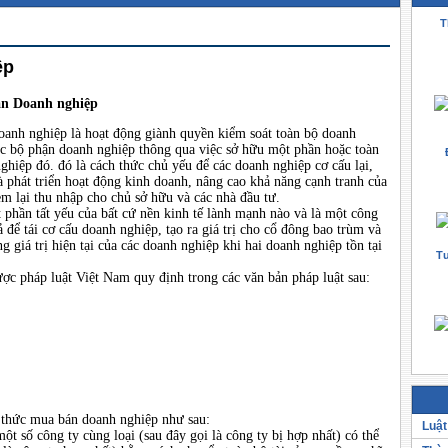
T
ệp
n Doanh nghiệp
anh nghiệp là hoạt động giành quyền kiểm soát toàn bộ doanh
c bộ phận doanh nghiệp thông qua việc sở hữu một phần hoặc toàn
ghiệp đó. đó là cách thức chủ yếu để các doanh nghiệp cơ cấu lại,
 phát triển hoạt động kinh doanh, nâng cao khả năng cạnh tranh của
m lại thu nhập cho chủ sở hữu và các nhà đầu tư.
 phần tất yếu của bất cứ nền kinh tế lành mạnh nào và là một công
ả để tái cơ cấu doanh nghiệp, tạo ra giá trị cho cổ đông bao trùm và
g giá trị hiện tại của các doanh nghiệp khi hai doanh nghiệp tồn tại
Tư
ợc pháp luật Việt Nam quy định trong các văn bản pháp luật sau:
 thức mua bán doanh nghiệp như sau:
Luật
một số công ty cùng loại (sau đây gọi là công ty bị hợp nhất) có thể