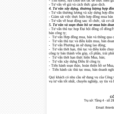
- Tìm kiếm, lựa chọn đối tác để thực hiện gi
- Tư vấn về giá và cách thức giao dịch.
4. Tư vấn xây dựng, thương lượng hợp đồn
- Tư vấn thương lượng và xây dựng hợp đồng 
- Giám sát việc thực hiện hợp đồng mua bán 
- Tư vấn về hoạt động sau: tổ chức, tái cơ c
5. Tư vấn và soạn thảo hồ sơ mua bán doan
- Tư vấn thủ tục họp Đại hội đồng cổ đông/
bán công ty;
- Tư vấn Hợp đồng mua, bán và thông qua c
- Tư vấn thủ tục và điều kiện mua, bán doa
- Tư vấn Phương án sử dụng lao động;
- Tư vấn thời hạn, thủ tục và điều kiện chuy
công ty bán thành vốn góp, cổ phần, trái phi
- Tư vấn thời hạn thực hiện Mua, bán;
- Tư vấn xây dựng Điều lệ công ty.
- Tiến hành soạn thảo, hoàn thiện hồ sơ Mua,
- Tiến hành các thủ tục mua, bán doanh ngh
Quý khách có nhu cầu sử dụng vụ của Công t
vụ tư vấn tốt nhất, chuyên nghiệp, uy tín và 
CÔ
Trụ sở: Tầng 4 - số 2
Email:
thien