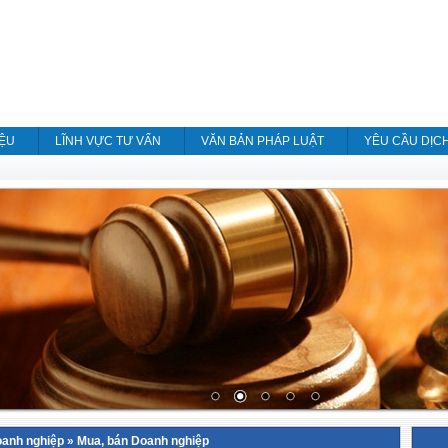
IỆU
LĨNH VỰC TƯ VẤN
VĂN BẢN PHÁP LUẬT
YÊU CẦU DỊC
oanh nghiệp
»
Mua, bán Doanh nghiệp