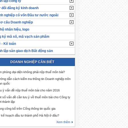
h lập công ty
 đổi đăng ký kinh doanh
h nghiệp có vốn Đầu tư nước ngoài
cơ cấu Doanh nghiệp
hộ nhãn hiệu, logo
 ký mã số, mã vạch sản phẩm
 - Kế toán
h lập sàn giao dịch Bất động sản
DOANH NGHIỆP CẦN BIẾT
n phòng đại diện không phải nộp thuế môn bài?
ớng dẫn cách kiểm tra thông tin Doanh nghiệp trên
àn quốc
u ý vấn đề nộp thuế môn bài cho năm 2016
t số vấn đề cần lưu ý về thuế môn bài cho Công ty
i thành lập
ng công bố trên Cổng thông tin quốc gia
 kế hoạch đầu tư thành phố Hà Nội ở đâu?
Xem thêm