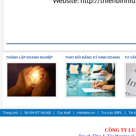
Website:
http://thienbinhl
THÀNH LẬP DOANH NGHIỆP
THAY ĐỔI ĐĂNG KÝ KINH DOANH
TƯ VẤ
Trang chủ
|
Sở KH-DT Hà Nội
|
Cục thuế
|
chinhphu.vn
|
Tra cứu VBPL
|
Tin t
CÔNG TY LU