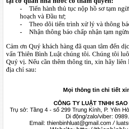
tại cơ quan nhà nước có thẩm quyền:
- Tiến hành thủ tục nộp hồ sơ tạm ngừ
hoạch và Đầu tư;
- Theo dõi tiến trình xử lý và thông bá
- Nhận thông báo chấp nhận tạm ngừn
Cảm ơn Quý khách hàng đã quan tâm đến dịc
vấn Thiên Bình Luật chúng tôi. Chúng tôi luô
Quý vị. Nếu cần thêm thông tin, xin hãy liên 
địa chỉ sau:
Mọi thông tin chi tiết xi
CÔNG TY LUẬT TNHH SAO 
Trụ sở: Tầng 4 - số 299 Trung Kính, P. Yên H
Di động/zalo/viber: 098
Email:
thienbinhluat@gmail.com
/
luat