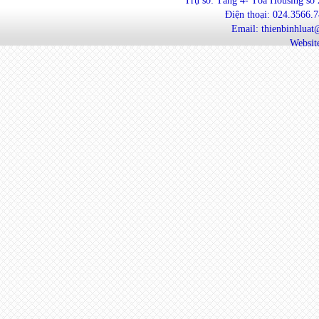
Trụ sở: Tầng 4- Tòa Housing số
Điện thoại: 024.3566.
Email: thienbinhlua
Website