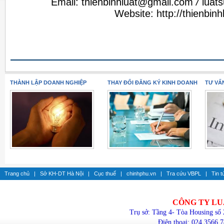
Email:
thienbinhluat@gmail.com
/
luat
Website:
http://thienbin
THÀNH LẬP DOANH NGHIỆP
THAY ĐỔI ĐĂNG KÝ KINH DOANH
TƯ VẤ
Trang chủ
|
Sở KH-DT Hà Nội
|
Cục thuế
|
chinhphu.vn
|
Tra cứu VBPL
|
Tin t
CÔNG TY LU
Trụ sở: Tầng 4- Tòa Housing số
Điện thoại: 024.3566.