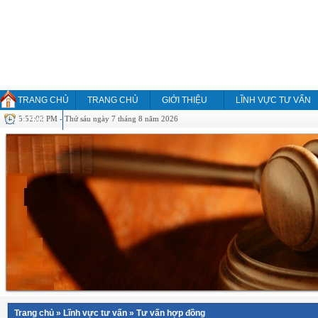
TRANG CHỦ
TRANG CHỦ
GIỚI THIỆU
LĨNH VỰC TƯ VẤN
5:52:02 PM - Thứ sáu ngày 7 tháng 8 năm 2026
HỎI ĐÁP
Trang chủ
»
Lĩnh vực tư vấn
»
Tư vấn hợp đồng