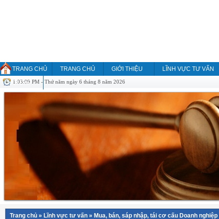
TRANG CHỦ
TRANG CHỦ
GIỚI THIỆU
LĨNH VỰC TƯ VẤN
1:03:09 PM - Thứ năm ngày 6 tháng 8 năm 2026
HỎI ĐÁP
Trang chủ
»
Lĩnh vực tư vấn
»
Mua, bán, sáp nhập, tái cơ cấu Doanh nghiệp