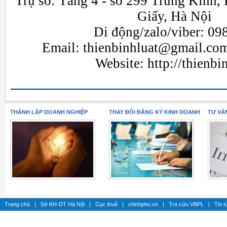
Trụ sở: Tầng 4 - số 299 Trung Kính,
Giấy, Hà Nội
Di động/zalo/viber: 09
Email:
thienbinhluat@gmail.co
Website:
http://thienb
THÀNH LẬP DOANH NGHIỆP
THAY ĐỔI ĐĂNG KÝ KINH DOANH
TƯ VẤ
Trang chủ
|
Sở KH-DT Hà Nội
|
Cục thuế
|
chinhphu.vn
|
Tra cứu VBPL
|
Tin t