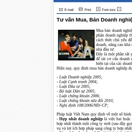
E-mail
Print
Font-size
Tư vấn Mua, Bán Doanh nghi
Mua bán doanh nghiệp
phận doanh nghiệp th
cách thức chủ yếu để
doanh, nâng cao khả 
nhà đầu tư.
Đây là một phần tất 
để tái cơ cấu doanh 
hiện tại của các doan
Hiện nay, quy định mua bán doanh nghiệp đư
- Luật Doanh nghiệp 2005;
- Luật Cạnh tranh 2004;
- Luật Đầu tư 2005;
- Bộ luật Dân sự 2005;
- Luật chứng khoán 2006;
- Luật chứng khoán sửa đổi 2010;
- Nghị định 108/2006/NĐ/-CP;
Pháp luật Việt Nam quy định về một số hình
-
Hợp nhất doanh nghiệp
là việc hai hoặc 
hợp nhất thành một công ty mới (sau đây gọi
vụ và lợi ích hợp pháp sang công ty hợp nhất