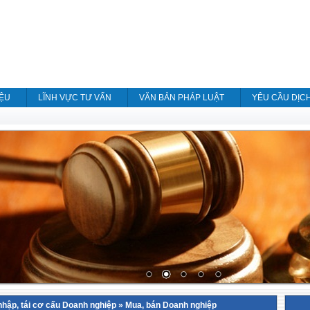
IỆU
LĨNH VỰC TƯ VẤN
VĂN BẢN PHÁP LUẬT
YÊU CẦU DỊC
nhập, tái cơ cấu Doanh nghiệp
»
Mua, bán Doanh nghiệp