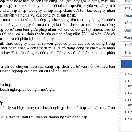
hợp một hoặc một số công ty cùng loại (sau đây gọi là công ty bị sáp
Thàn
 nhập) trên cơ sở chuyển toàn bộ tài sản, quyền, nghĩa vụ và lợi ích
Thay
y nhận sáp nhập. Công ty bị sáp nhập chấm dứt tồn tại, công ty nhận
ản, quyền và nghĩa vụ của công ty bị sáp nhập.
Doan
đi mua mua tài sản của công ty khác bằng tiền mặt hay bằng cổ phiếu
Tái 
Làm như vậy công ty đi mua có lợi là tránh được các món nợ của công
ng có sự mua bán giữa pháp nhân với các cổ đông; tuy nhiên, nếu số
Bảo 
ách thì phải có sự chấp thuận của các cổ đông nắm 75% số vốn. Các cổ
Đăng
thể trả cổ phần lại cho công ty.
ình thức công ty mua lại số vốn góp, cổ phần của các cổ đông trong
Thuế
a một pháp nhân – công ty đi mua và cổ đông công ty khác – cá nhân
Thàn
rị hay Đại hội đồng cổ đông của Công ty có cá nhân chào bán phần
ó trình độ chuyên môn sâu cung cấp dịch vụ tư vấn hỗ trợ mua bán
Doanh nghiệp các dịch vụ cụ thể như sau:
Vă
Hư
phù hợp.
to
doanh nghiệp và đề nghị mức giá.
Lư
Mộ
ệp.
mớ
 pháp lý và hiện trạng của doanh nghiệp cho phù hợp với các quy định
Đă
dựa trên tài liệu thu thập và doanh nghiệp cung cấp.
Sở