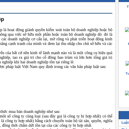
T
ệp
 là hoạt động giành quyền kiểm soát toàn bộ doanh nghiệp hoặc bộ
ông qua việc sở hữu một phần hoặc toàn bộ doanh nghiệp đó. đó là
 các doanh nghiệp cơ cấu lại, mở rộng và phát triển hoạt động kinh
năng cạnh tranh của mình và đem lại thu nhập cho chủ sở hữu và các
yếu của bất cứ nền kinh tế lành mạnh nào và là một công cụ hiệu quả
nghiệp, tạo ra giá trị cho cổ đông bao trùm và lớn hơn tổng giá trị
h nghiệp khi hai doanh nghiệp tồn tại riêng lẻ.
ợc pháp luật Việt Nam quy định trong các văn bản pháp luật sau:
Tư
 thức mua bán doanh nghiệp như sau:
một số công ty cùng loại (sau đây gọi là công ty bị hợp nhất) có thể
 là công ty hợp nhất) bằng cách chuyển toàn bộ tài sản, quyền, nghĩa
Luật
, đồng thời chấm dứt tồn tại của các công ty bị hợp nhất.