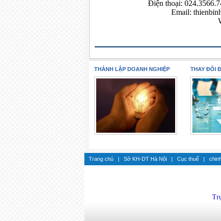
Điện thoại: 024.3566.
Email:
thienbi
THÀNH LẬP DOANH NGHIỆP
THAY ĐỔI 
Trang chủ
|
Sở KH-DT Hà Nội
|
Cục thuế
|
chin
Trụ