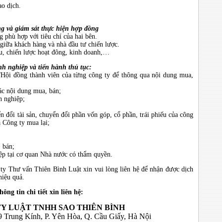
ao dịch.
g và giám sát thực hiện hợp đồng
phù hợp với tiêu chí của hai bên.
giữa khách hàng và nhà đầu tư chiến lược.
ấu, chiến lược hoạt đông, kinh doanh,…
h nghiệp và tiến hành thủ tục:
/Hội đồng thành viên của từng công ty để thông qua nội dung mua,
ác nội dung mua, bán;
h nghiệp;
ển đổi tài sản, chuyển đổi phần vốn góp, cổ phần, trái phiếu của công
a Công ty mua lại;
 bán;
iệp tại cơ quan Nhà nước có thẩm quyền.
y Thư vấn Thiên Bình Luật xin vui lòng liên hệ để nhận được dịch
hiệu quả.
hông tin chi tiết xin liên hệ:
Y LUẬT TNHH SAO THIÊN BÌNH
99 Trung Kính, P. Yên Hòa, Q. Cầu Giấy, Hà Nội