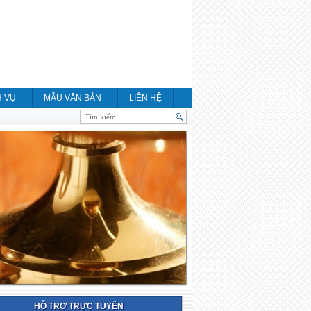
H VỤ
MẪU VĂN BẢN
LIÊN HỆ
HỖ TRỢ TRỰC TUYẾN