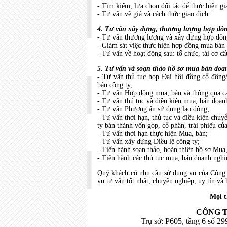
- Tìm kiếm, lựa chọn đối tác để thực hiện gi
- Tư vấn về giá và cách thức giao dịch.
4. Tư vấn xây dựng, thương lượng hợp đồn
- Tư vấn thương lượng và xây dựng hợp đồng 
- Giám sát việc thực hiện hợp đồng mua bán 
- Tư vấn về hoạt động sau: tổ chức, tái cơ c
5. Tư vấn và soạn thảo hồ sơ mua bán doan
- Tư vấn thủ tục họp Đại hội đồng cổ đông
bán công ty;
- Tư vấn Hợp đồng mua, bán và thông qua c
- Tư vấn thủ tục và điều kiện mua, bán doan
- Tư vấn Phương án sử dụng lao động;
- Tư vấn thời hạn, thủ tục và điều kiện chuy
ty bán thành vốn góp, cổ phần, trái phiếu củ
- Tư vấn thời hạn thực hiện Mua, bán;
- Tư vấn xây dựng Điều lệ công ty;
- Tiến hành soạn thảo, hoàn thiện hồ sơ Mua,
- Tiến hành các thủ tục mua, bán doanh ngh
Quý khách có nhu cầu sử dụng vụ của Công t
vụ tư vấn tốt nhất, chuyên nghiệp, uy tín và 
Mọi t
CÔNG T
Trụ sở: P605, tầng 6 số 2