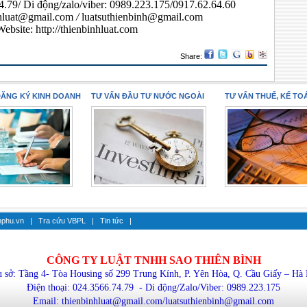
74.79/
Di động/zalo/viber: 0989.223.175/0917.62.64.60
nhluat@gmail.com
/
luatsuthienbinh@gmail.com
Website:
http://thienbinhluat.com
Share:
ĐĂNG KÝ KINH DOANH
TƯ VẤN ĐẦU TƯ NƯỚC NGOÀI
TƯ VẤN THUẾ, KẾ TO
hphu.vn
|
Tra cứu VBPL
|
Tin tức
|
CÔNG TY LUẬT TNHH SAO
THIÊN BÌNH
 sở: Tầng 4- Tòa Housing số 299 Trung Kính, P. Yên Hòa, Q. Cầu Giấy – Hà
Điện thoại: 024.3566.74.79 - Di động/Zalo/Viber:
0989.223.175
Email: thienbinhluat@gmail.com/luatsuthienbinh@gmail.com