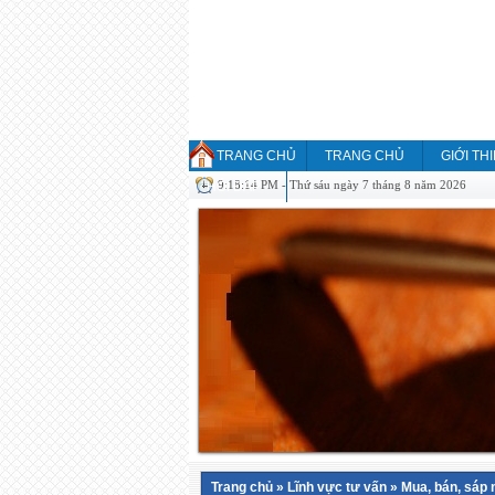
TRANG CHỦ
TRANG CHỦ
GIỚI TH
9:18:14 PM - Thứ sáu ngày 7 tháng 8 năm 2026
HỎI ĐÁP
Trang chủ
»
Lĩnh vực tư vấn
»
Mua, bán, sáp 