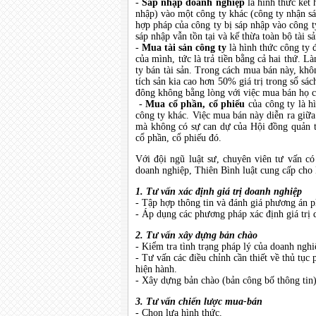
-
Sáp nhập doanh nghiệp
là hình thức kết 
nhập) vào một công ty khác (công ty nhận sáp
hợp pháp của công ty bị sáp nhập vào công t
sáp nhập vẫn tồn tại và kế thừa toàn bộ tài s
-
Mua tài sản công ty
là hình thức công ty 
của mình, tức là trả tiền bằng cả hai thứ. 
ty bán tài sản. Trong cách mua bán này, khô
tích sản kia cao hơn 50% giá trị trong sổ s
đông không bằng lòng với việc mua bán họ có 
-
Mua cổ phần, cổ phiếu
của công ty là h
công ty khác. Việc mua bán này diễn ra giữ
mà không có sự can dự của Hội đồng quản t
cổ phần, cổ phiếu đó.
Với đội ngũ luật sư, chuyên viên tư vấn c
doanh nghiệp, Thiên Bình luật cung cấp cho 
1. Tư vấn xác định giá trị doanh nghiệp
- Tập hợp thông tin và đánh giá phương án 
- Áp dụng các phương pháp xác định giá trị 
2. Tư vấn xây dựng bản chào
- Kiểm tra tình trạng pháp lý của doanh nghi
- Tư vấn các điều chỉnh cần thiết về thủ tục
hiện hành.
- Xây dựng bản chào (bản công bố thông tin) 
3. Tư vấn chiến lược mua-bán
- Chọn lựa hình thức.