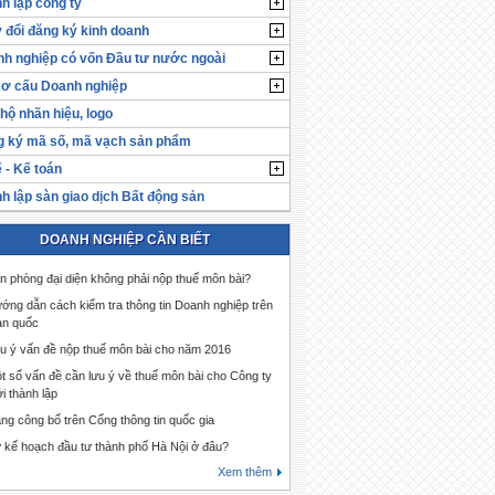
h lập công ty
 đổi đăng ký kinh doanh
h nghiệp có vốn Đầu tư nước ngoài
cơ cấu Doanh nghiệp
hộ nhãn hiệu, logo
 ký mã số, mã vạch sản phẩm
 - Kế toán
h lập sàn giao dịch Bất động sản
DOANH NGHIỆP CẦN BIẾT
n phòng đại diện không phải nộp thuế môn bài?
ớng dẫn cách kiểm tra thông tin Doanh nghiệp trên
àn quốc
u ý vấn đề nộp thuế môn bài cho năm 2016
t số vấn đề cần lưu ý về thuế môn bài cho Công ty
i thành lập
ng công bố trên Cổng thông tin quốc gia
 kế hoạch đầu tư thành phố Hà Nội ở đâu?
Xem thêm