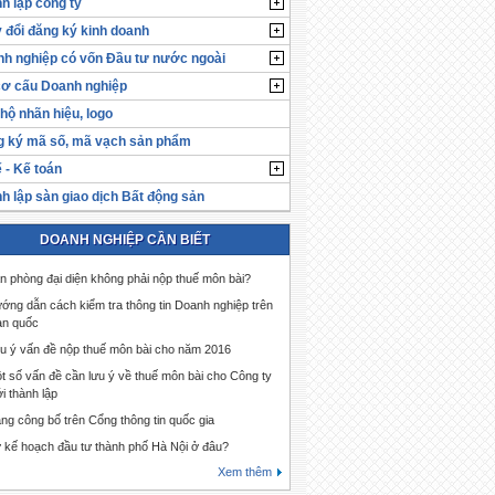
h lập công ty
 đổi đăng ký kinh doanh
h nghiệp có vốn Đầu tư nước ngoài
cơ cấu Doanh nghiệp
hộ nhãn hiệu, logo
 ký mã số, mã vạch sản phẩm
 - Kế toán
h lập sàn giao dịch Bất động sản
DOANH NGHIỆP CẦN BIẾT
n phòng đại diện không phải nộp thuế môn bài?
ớng dẫn cách kiểm tra thông tin Doanh nghiệp trên
àn quốc
u ý vấn đề nộp thuế môn bài cho năm 2016
t số vấn đề cần lưu ý về thuế môn bài cho Công ty
i thành lập
ng công bố trên Cổng thông tin quốc gia
 kế hoạch đầu tư thành phố Hà Nội ở đâu?
Xem thêm