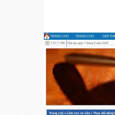
TRANG CHỦ
TRANG CHỦ
GIỚI TH
9:09:57 PM - Thứ sáu ngày 7 tháng 8 năm 2026
HỎI ĐÁP
Trang chủ
»
Lĩnh vực tư vấn
»
Thay đổi đăng 