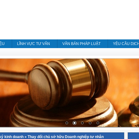
IỆU
LĨNH VỰC TƯ VẤN
VĂN BẢN PHÁP LUẬT
YÊU CẦU DỊC
ký kinh doanh
»
Thay đổi chủ sở hữu Doanh nghiệp tư nhân