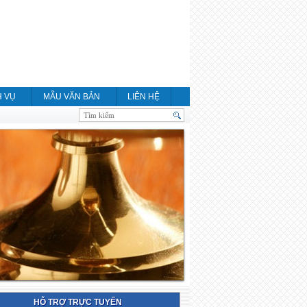
H VỤ
MẪU VĂN BẢN
LIÊN HỆ
HỖ TRỢ TRỰC TUYẾN