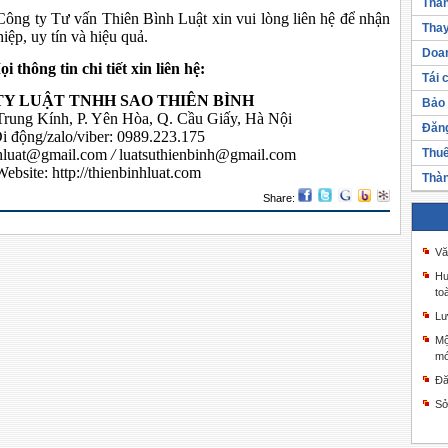
Thàn
ông ty Tư vấn Thiên Bình Luật xin vui lòng liên hệ để nhận
Thay
iệp, uy tín và hiệu quả.
Doan
i thông tin chi tiết xin liên hệ:
Tái 
TY LUẬT TNHH SAO THIÊN BÌNH
Bảo 
 Trung Kính, P. Yên Hòa, Q. Cầu Giấy, Hà Nội
Đăng
i động/zalo/viber: 0989.223.175
nhluat@gmail.com
/
luatsuthienbinh@gmail.com
Thuế
Website:
http://thienbinhluat.com
Thàn
Share:
Vă
Hư
to
Lư
Mộ
mớ
Đă
Sở