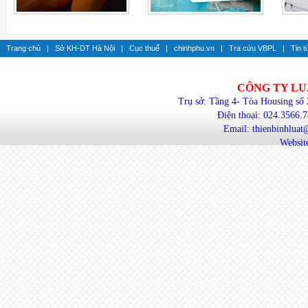
Trang chủ
|
Sở KH-DT Hà Nội
|
Cục thuế
|
chinhphu.vn
|
Tra cứu VBPL
|
Tin t
CÔNG TY LU
Trụ sở: Tầng 4- Tòa Housing số
Điện thoại: 024.3566.
Email: thienbinhlua
Website