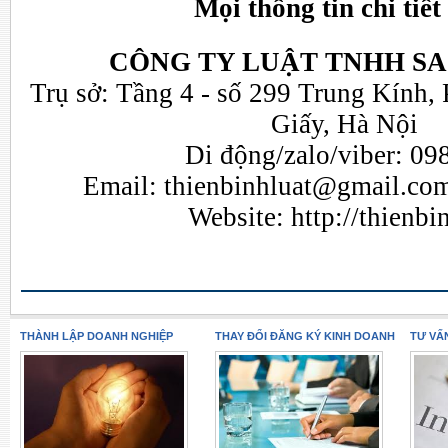
Mọi thông tin chi tiết 
CÔNG TY LUẬT TNHH SA
Trụ sở: Tầng 4 - số 299 Trung Kính,
Giấy, Hà Nội
Di động/zalo/viber: 09
Email:
thienbinhluat@gmail.co
Website:
http://thienb
THÀNH LẬP DOANH NGHIỆP
THAY ĐỔI ĐĂNG KÝ KINH DOANH
TƯ VẤ